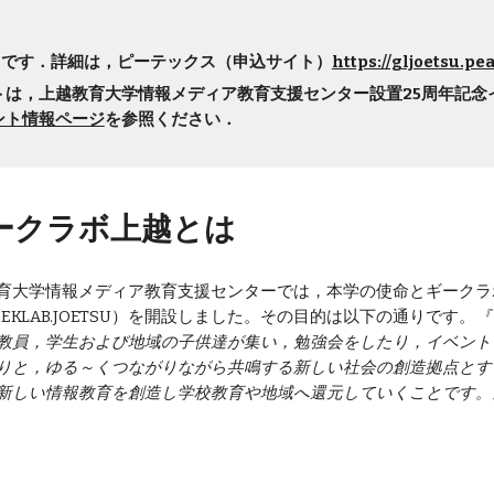
施中です．詳細は，ピーテックス（申込サイト）
https://gljoetsu.pe
イベントは，上越教育大学情報メディア教育支援センター設置25周年記
ント情報ページ
を参照ください．
ギークラボ上越とは
育大学情報メディア教育支援センターでは，本学の使命とギークラ
EEKLAB.JOETSU）を開設しました。その目的は以下の通りです。
『
教員，学生および地域の子供達が集い，勉強会をしたり，イベント
りと，ゆる～くつながりながら共鳴する新しい社会の創造拠点とす
新しい情報教育を創造し学校教育や地域へ還元していくことです。