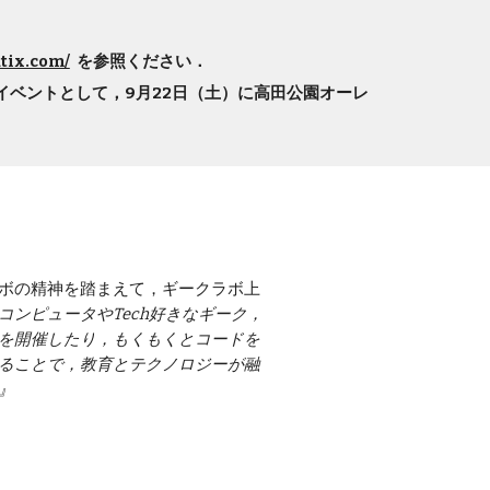
atix.com/
  を参照ください．
念イベントとして，9月22日（土）に高田公園オーレ
ボの精神を踏まえて，ギークラボ上
コンピュータやTech好きなギーク，
を開催したり，もくもくとコードを
ることで，教育とテクノロジーが融
』